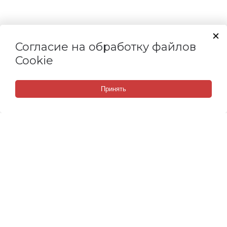
Согласие на обработку файлов
Cookie
Принять
СВЯЗАТЬСЯ С НАМИ
Набережные Челны, Мензелинский тракт, 118/3
8 (800) 505 67 14
8 (967) 379 60 59