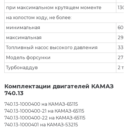
при максимальном крутящем моменте
1300
на холостом ходу, не более:
минимальная
600
максимальная
293
Топливный насос высокого давления
337
Модель форсунки
273-
Турбонаддув
2 т
Комплектации двигателей КАМАЗ
740.13
740.13-1000400 на КАМАЗ-65115
740.13-1000400-21 на КАМАЗ-65115
740.13-1000400-22 на КАМАЗ-65115
740.13-1000401 на КАМАЗ-53215