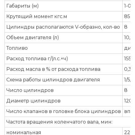
Габариты (м)
1-0,
Крутящий момент кгс.м
85
Цилиндры располагаются V-образно, кол-во
8
Объем двигателя (л)
10,8
Топливо
диз
Расход топлива г/(л.с.×ч)
155
Расход масла в % от расхода топлива
0,3
Схема работы цилиндров двигателя
1/5/4
Число цилиндров
8
Диаметр цилиндров
120-
Число клапанов в головке блока цилиндров
впу
Частота вращения коленчатого вала, мин:
номинальная
220