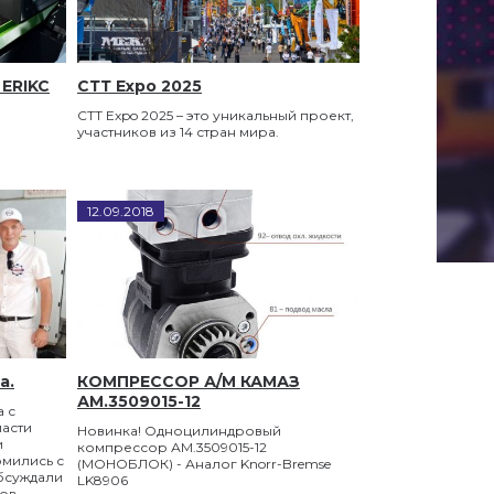
 ERIKC
СТТ Expo 2025
СТТ Expo 2025 – это уникальный проект,
участников из 14 стран мира.
12
.
09
.
2018
a.
КОМПРЕССОР А/М КАМАЗ
АМ.3509015-12
 с
асти
Новинка! Одноцилиндровый
и
компрессор АМ.3509015-12
омились с
(МОНОБЛОК) - Аналог Knorr-Bremse
бсуждали
LK8906
ов.