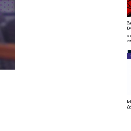
З
B
К
за
Б
А