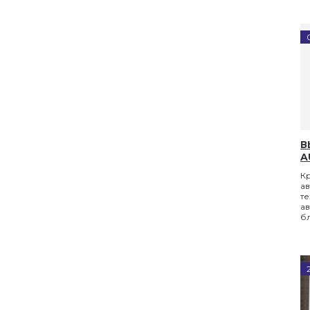
В
A
Кр
а
т
ав
б