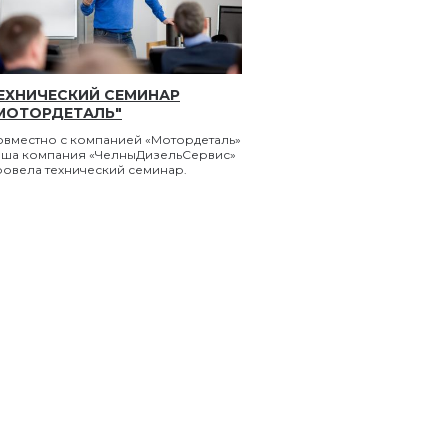
ЕХНИЧЕСКИЙ СЕМИНАР
МОТОРДЕТАЛЬ"
овместно с компанией «Мотордеталь»
аша компания «ЧелныДизельСервис»
ровела технический семинар.