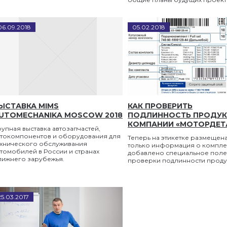
06
.
09
.
2018
05
.
02
.
2018
ЫСТАВКА MIMS
КАК ПРОВЕРИТЬ
UTOMECHANIKA MOSCOW 2018
ПОДЛИННОСТЬ ПРОДУ
КОМПАНИИ «МОТОРДЕТА
упная выставка автозапчастей,
втокомпонентов и оборудования для
Теперь на этикетке размещена
ехнического обслуживания
только информация о комплек
томобилей в России и странах
добавлено специальное поле
лижнего зарубежья.
проверки подлинности проду
25
.
03
.
2017