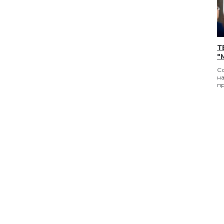
Т
"
С
н
п