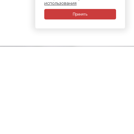
использования
Принять
СВЯЗАТЬСЯ С НАМИ
Набережные Челны, Мензелинский тракт,
118/3
8 (800) 505 67 14
8 (967) 379 60 59
8 (965) 621 44 24