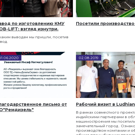
авод по изготовлению КМУ
Посетили производство
OB-LIFT: взгляд изнутри.
 каким выводам мы пришли, посетив
вод.
01
.
06
.
2020
02
.
08
.
2019
лагодарственное письмо от
Рабочий визит в Ludhian
О"Ремдизель"
В рамках совместного проекта
индийскими партнерами в обл
машиностроения мы посетил
замечательный город . Ознак
производством компании и о
общие планы будущих проект