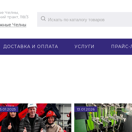
е Челны,
й тракт, 118/3
жные Челны
ДОСТАВКА И ОПЛАТА
УСЛУГИ
ПРАЙС-
5
.
01
.
2025
13
.
01
.
2026