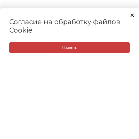
Согласие на обработку файлов
Cookie
Принять
СВЯЗАТЬСЯ С НАМИ
Набережные Челны, Мензелинский тракт, 118/3
8 (800) 505 67 14
8 (967) 379 60 59
8 (965) 621 44 24