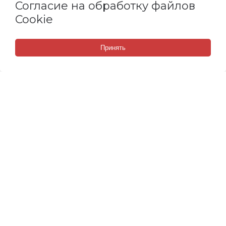
Согласие на обработку файлов
Cookie
Принять
СВЯЗАТЬСЯ С НАМИ
Набережные Челны, Мензелинский тракт, 118/3
8 (800) 505 67 14
8 (967) 379 60 59
8 (965) 621 44 24
E-mail:
chdisel1@mail.ru