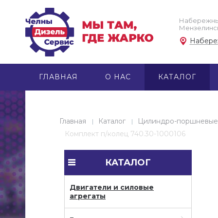
Набережны
Мензелински
Набере
ГЛАВНАЯ
О НАС
КАТАЛОГ
Главная
Каталог
Цилиндро-поршневые
Комплект п/колец 740.30-1000106
КАТАЛОГ
Двигатели и силовые
агрегаты