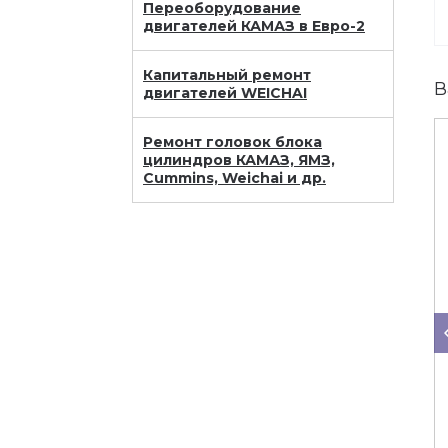
Переоборудование
двигателей КАМАЗ в Евро-2
Капитальный ремонт
В
двигателей WEICHAI
Ремонт головок блока
цилиндров КАМАЗ, ЯМЗ,
Cummins, Weichai и др.
Поршнекомплект
Поршнекомплект
740.30-1000128-44
740.30-1000128-90
(Дальнобой)
(Эксперт)
в наличии
в наличии
Применяемость:
Применяемость:
Двигатели: КамАЗ
Двигатели: КамАЗ
-740.14-300, -740.11-240,
-740.14-300, -740.11-240,
-740.13-260, -740.30-
-740.13-260, -740.30-
260 (Е-II)
260 (Е-II)