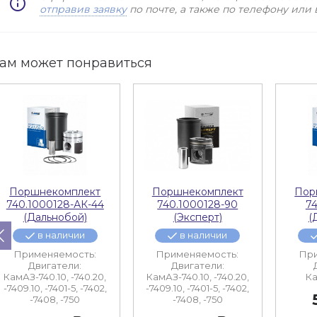
отправив заявку
по почте, а также по телефону или
ам может понравиться
Поршнекомплект
Поршнекомплект
Пор
740.1000128-АК-44
740.1000128-90
7
(Дальнобой)
(Эксперт)
(
в наличии
в наличии
Применяемость:
Применяемость:
При
Двигатели:
Двигатели:
КамАЗ-740.10, -740.20,
КамАЗ-740.10, -740.20,
Ка
-7409.10, -7401-5, -7402,
-7409.10, -7401-5, -7402,
-7408, -750
-7408, -750