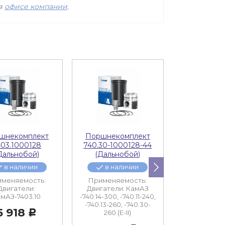
 в
офисе компании
.
шнекомплект
Поршнекомплект
Поршнеко
403.1000128
740.30-1000128-44
740.30-100
Дальнобой)
(Дальнобой)
(Экспе
в наличии
в наличии
в нал
меняемость:
Применяемость:
Применяе
Двигатели:
Двигатели: КамАЗ
Двигатели
мАЗ-7403.10
-740.14-300, -740.11-240,
-740.14-300, -
-740.13-260, -740.30-
-740.13-260,
5 918
260 (Е-II)
260 (Е-
Р