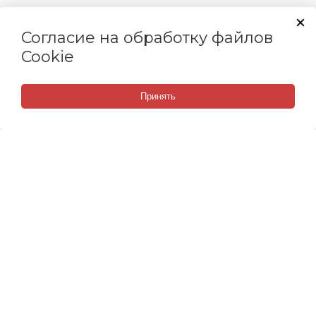
Согласие на обработку файлов
Cookie
Принять
СВЯЗАТЬСЯ С НАМИ
Набережные Челны, Мензелинский тракт, 118/3
8 (800) 505 67 14
8 (967) 379 60 59
8 (965) 621 44 24